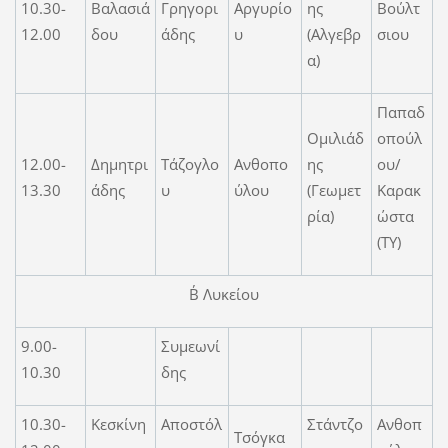
10.30-
Βαλασιά
Γρηγορι
Αργυρίο
ης
Βούλτ
12.00
δου
άδης
υ
(Αλγεβρ
σιου
α)
Παπαδ
Ομιλιάδ
οπούλ
12.00-
Δημητρι
Τάζογλο
Ανθοπο
ης
ου/
13.30
άδης
υ
ύλου
(Γεωμετ
Καρακ
ρία)
ώστα
(ΤΥ)
Β΄ Λυκείου
9.00-
Συμεωνί
10.30
δης
10.30-
Κεσκίνη
Αποστόλ
Στάντζο
Ανθοπ
Τσόγκα