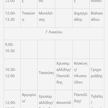
12.00
ς
ου
ς
ούλου
12.00-
Τσαούσ
Μυτελέτ
Δημητρι
Βαλασι
13.30
η
σης
άδης
άδου
Γ Λυκείου
9.00-
10.30
Χρυσομ
Κεσκίνη
10.30-
αλλίδης/
ς/
Γρηγο
Τσαούση
12.00
Παντελί
Ηλιοπο
ριάδης
δης
ύλου
Αργυρίο
Παντελί
Χρυσομ
Τηλέλη
υ/
δης/
12.00-
αλλίδης/
Αποστόλ
/