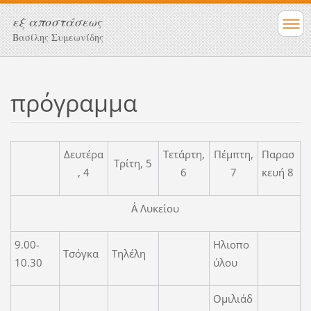
εξ αποστάσεως
Βασίλης Συμεωνίδης
πρόγραμμα
Δευτέρα
Τετάρτη,
Πέμπτη,
Παρασ
Τρίτη, 5
, 4
6
7
κευή 8
Α΄ Λυκείου
9.00-
Ηλιοπο
Τσόγκα
Τηλέλη
10.30
ύλου
Ομιλιάδ