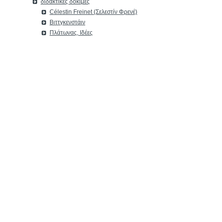
διδακτικές δοκιμές
Célestin Freinet (Σελεστίν Φρενέ)
Βιττγκενστάιν
Πλάτωνας, Ιδέες