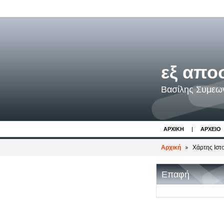
εξ απο
Βασίλης Συμεω
ΑΡΧΙΚΉ
ΑΡΧΕΊΟ
Αρχική
Χάρτης Ιστ
Επαφή